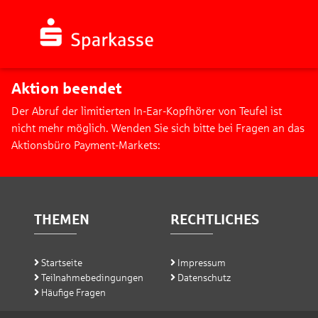
Aktion beendet
Der Abruf der limitierten In-Ear-Kopfhörer von Teufel ist
nicht mehr möglich. Wenden Sie sich bitte bei Fragen an das
Aktionsbüro Payment-Markets:
THEMEN
RECHTLICHES
Startseite
Impressum
Teilnahme­bedingungen
Datenschutz
Häufige Fragen